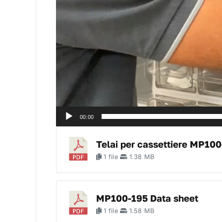
00:00
Telai per cassettiere MP10
1 file
1.38 MB
MP100-195 Data sheet
1 file
1.58 MB