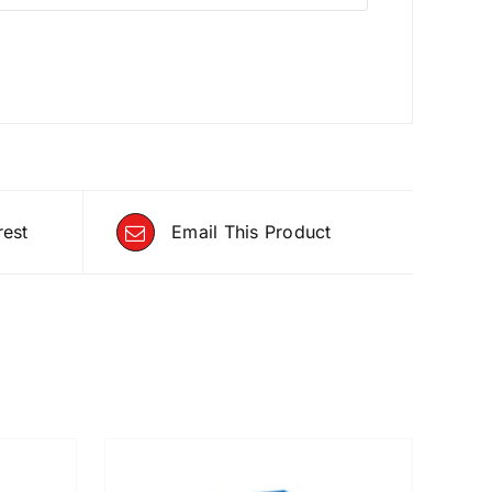
rest
Email This Product