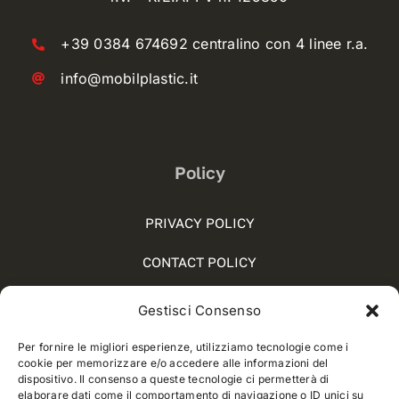
+39 0384 674692 centralino con 4 linee r.a.
info@mobilplastic.it
Policy
PRIVACY POLICY
CONTACT POLICY
COOKIE POLICY (UE)
Gestisci Consenso
SOCIAL MEDIA POLICY
Per fornire le migliori esperienze, utilizziamo tecnologie come i
cookie per memorizzare e/o accedere alle informazioni del
WHISTLEBLOWING
dispositivo. Il consenso a queste tecnologie ci permetterà di
elaborare dati come il comportamento di navigazione o ID unici su