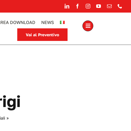
AREA DOWNLOAD
NEWS
Vai al Preventivo
igi
ali
»
Secchi graduati - grigi