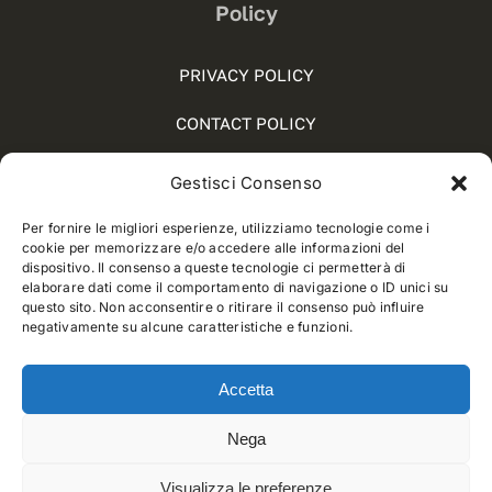
Policy
PRIVACY POLICY
CONTACT POLICY
COOKIE POLICY (UE)
Gestisci Consenso
SOCIAL MEDIA POLICY
Per fornire le migliori esperienze, utilizziamo tecnologie come i
cookie per memorizzare e/o accedere alle informazioni del
WHISTLEBLOWING
dispositivo. Il consenso a queste tecnologie ci permetterà di
elaborare dati come il comportamento di navigazione o ID unici su
questo sito. Non acconsentire o ritirare il consenso può influire
negativamente su alcune caratteristiche e funzioni.
© 2012 - 2026 • Developed by
Way Solutions
Accetta
Nega
Visualizza le preferenze