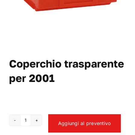
VAI AL PREVENTIVO
Coperchio trasparente
per 2001
Aggiungi al preventivo
Coperchio
trasparente