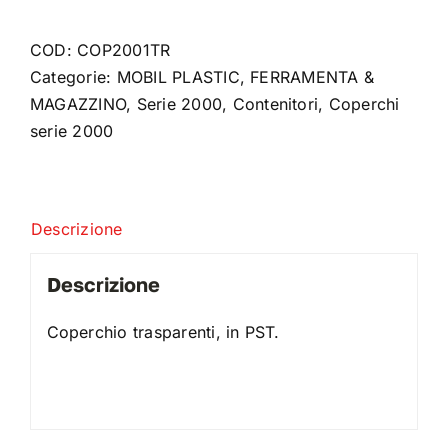
per
2001
COD:
COP2001TR
quantità
Categorie:
MOBIL PLASTIC
,
FERRAMENTA &
MAGAZZINO
,
Serie 2000
,
Contenitori
,
Coperchi
serie 2000
Descrizione
Descrizione
Coperchio trasparenti, in PST.