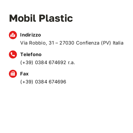
Mobil Plastic
VAI AL PREVENTIVO
Indirizzo
Via Robbio, 31 – 27030 Confienza (PV) Italia
Telefono
(+39) 0384 674692 r.a.
Fax
(+39) 0384 674696