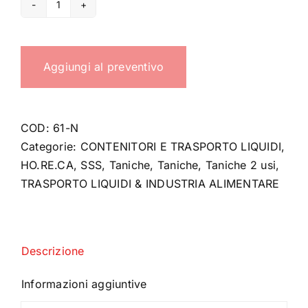
Tanica
due
usi
Aggiungi al preventivo
quantità
COD:
61-N
Categorie:
CONTENITORI E TRASPORTO LIQUIDI
,
HO.RE.CA
,
SSS
,
Taniche
,
Taniche
,
Taniche 2 usi
,
TRASPORTO LIQUIDI & INDUSTRIA ALIMENTARE
Descrizione
Informazioni aggiuntive