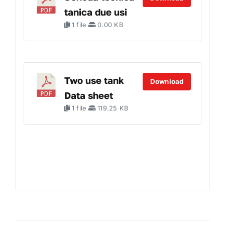
tanica due usi
1 file
0.00 KB
Two use tank
Download
Data sheet
1 file
119.25 KB