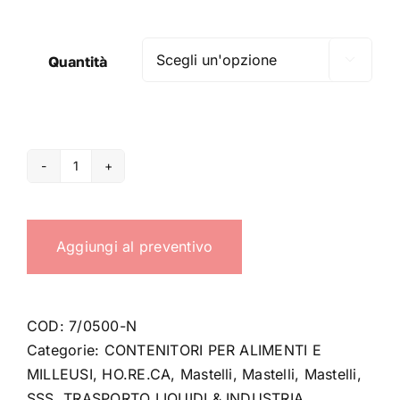
Quantità

Mastello
alimentare
500
Aggiungi al preventivo
LT.
quantità
COD:
7/0500-N
Categorie:
CONTENITORI PER ALIMENTI E
MILLEUSI
,
HO.RE.CA
,
Mastelli
,
Mastelli
,
Mastelli
,
SSS
,
TRASPORTO LIQUIDI & INDUSTRIA