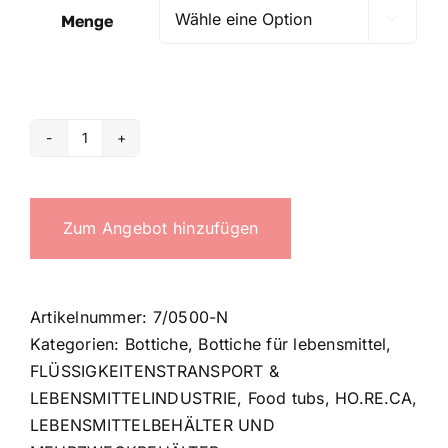
Menge

500
Lt
food
Zum Angebot hinzufügen
tub
Menge
Artikelnummer:
7/0500-N
Kategorien:
Bottiche
,
Bottiche für lebensmittel
,
FLÜSSIGKEITENSTRANSPORT &
LEBENSMITTELINDUSTRIE
,
Food tubs
,
HO.RE.CA
,
LEBENSMITTELBEHÄLTER UND