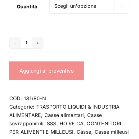
Quantità

Casse
inseribili
90
Aggiungi al preventivo
LT
quantità
COD:
131/90-N
Categorie:
TRASPORTO LIQUIDI & INDUSTRIA
ALIMENTARE
,
Casse alimentari
,
Casse
sovrapponibili
,
SSS
,
HO.RE.CA
,
CONTENITORI
PER ALIMENTI E MILLEUSI
,
Casse
,
Casse milleusi