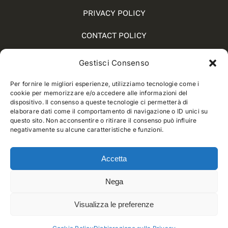
PRIVACY POLICY
CONTACT POLICY
COOKIE POLICY (UE)
Gestisci Consenso
SOCIAL MEDIA POLICY
Per fornire le migliori esperienze, utilizziamo tecnologie come i
cookie per memorizzare e/o accedere alle informazioni del
WHISTLEBLOWING
dispositivo. Il consenso a queste tecnologie ci permetterà di
elaborare dati come il comportamento di navigazione o ID unici su
questo sito. Non acconsentire o ritirare il consenso può influire
negativamente su alcune caratteristiche e funzioni.
© 2012 - 2025 • Developed by
Way Solutions
Accetta
Nega
Visualizza le preferenze