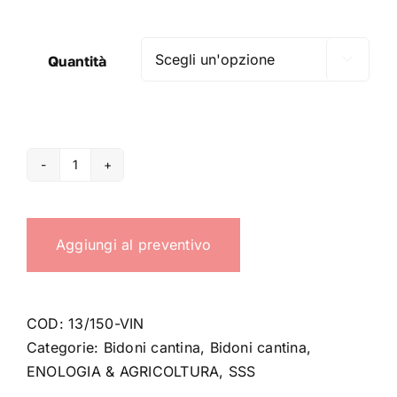
Quantità

Bidone
vinaccia
150
Aggiungi al preventivo
LT
quantità
COD:
13/150-VIN
Categorie:
Bidoni cantina
,
Bidoni cantina
,
ENOLOGIA & AGRICOLTURA
,
SSS