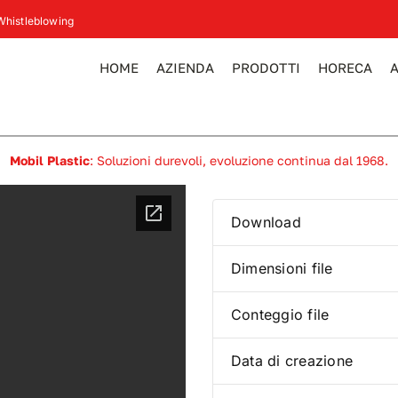
Whistleblowing
HOME
AZIENDA
PRODOTTI
HORECA
Mobil Plastic
: Soluzioni durevoli, evoluzione continua dal 1968.
Download
Dimensioni file
Conteggio file
Data di creazione