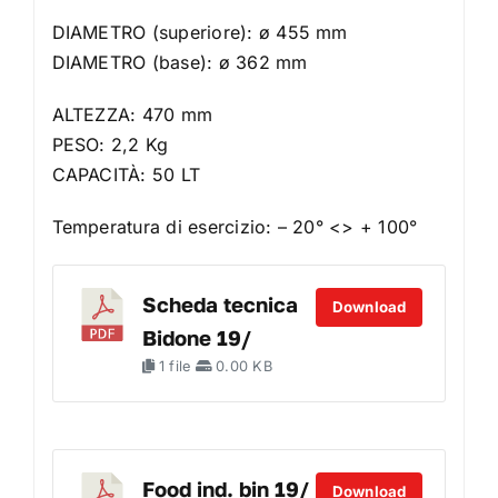
DIAMETRO (superiore): ø 455 mm
DIAMETRO (base): ø 362 mm
ALTEZZA: 470 mm
PESO: 2,2 Kg
CAPACITÀ: 50 LT
Temperatura di esercizio: – 20° <> + 100°
Scheda tecnica
Download
Bidone 19/
1 file
0.00 KB
Food ind. bin 19/
Download