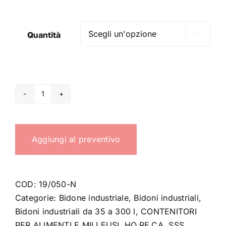
Quantità

Bidone
alimentare
50
Aggiungi al preventivo
LT.
quantità
COD:
19/050-N
Categorie:
Bidone industriale
,
Bidoni industriali
,
Bidoni industriali da 35 a 300 l
,
CONTENITORI
PER ALIMENTI E MILLEUSI
,
HO.RE.CA
,
SSS
,