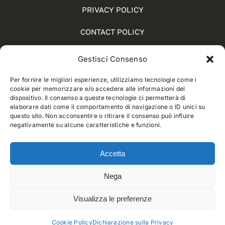
PRIVACY POLICY
CONTACT POLICY
COOKIE POLICY (UE)
Gestisci Consenso
SOCIAL MEDIA POLICY
Per fornire le migliori esperienze, utilizziamo tecnologie come i
cookie per memorizzare e/o accedere alle informazioni del
WHISTLEBLOWING
dispositivo. Il consenso a queste tecnologie ci permetterà di
elaborare dati come il comportamento di navigazione o ID unici su
questo sito. Non acconsentire o ritirare il consenso può influire
negativamente su alcune caratteristiche e funzioni.
© 2012 - 2025 • Developed by
Way Solutions
Accetta
Nega
Visualizza le preferenze
Cookie Policy
Dichiarazione sulla Privacy