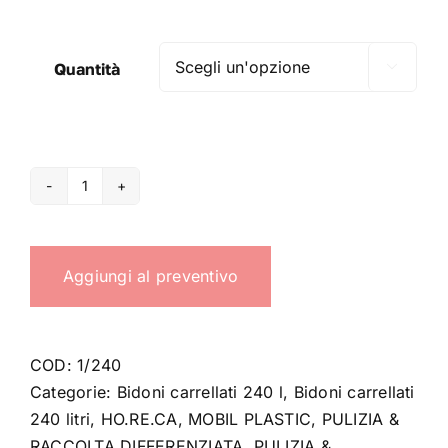
Quantità

Anello
fermasacco
bidone
Aggiungi al preventivo
240
litri
quantità
COD:
1/240
Categorie:
Bidoni carrellati 240 l
,
Bidoni carrellati
240 litri
,
HO.RE.CA
,
MOBIL PLASTIC
,
PULIZIA &
RACCOLTA DIFFERENZIATA
,
PULIZIA &