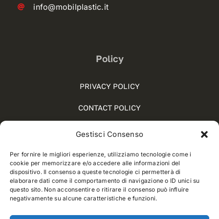
info@mobilplastic.it
Policy
PRIVACY POLICY
CONTACT POLICY
COOKIE POLICY (UE)
Gestisci Consenso
SOCIAL MEDIA POLICY
Per fornire le migliori esperienze, utilizziamo tecnologie come i
cookie per memorizzare e/o accedere alle informazioni del
WHISTLEBLOWING
dispositivo. Il consenso a queste tecnologie ci permetterà di
elaborare dati come il comportamento di navigazione o ID unici su
questo sito. Non acconsentire o ritirare il consenso può influire
negativamente su alcune caratteristiche e funzioni.
© 2012 - 2025 • Developed by
Way Solutions