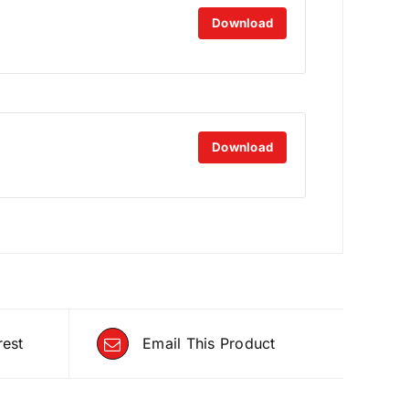
Download
Download
rest
Email This Product