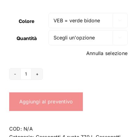
Colore

Quantità

Annulla selezione
Cassonetti
4
ruote
Aggiungi al preventivo
770
litri
-
monocolore
COD:
N/A
quantità
Categorie:
Cassonetti 4 ruote 770 l
,
Cassonetti