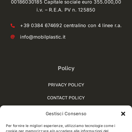
00186030185 Capitale sociale euro 355.000,00
i.v. – R.E.A. PV n. 125850
+39 0384 674692 centralino con 4 linee r.a.
info@mobilplastic.it
Policy
PRIVACY POLICY
CONTACT POLICY
COOKIE POLICY (UE)
Gestisci Consenso
SOCIAL MEDIA POLICY
Per fornire le migliori esperienze, utilizziamo tecnologie come i
cookie per memorizzare e/o accedere alle informazioni del