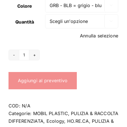
Colore

Quantità

Annulla selezione
Bidoni
Ecology
-
Aggiungi al preventivo
35
LT
quantità
COD:
N/A
Categorie:
MOBIL PLASTIC
,
PULIZIA & RACCOLTA
DIFFERENZIATA
,
Ecology
,
HO.RE.CA
,
PULIZIA &