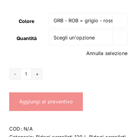
Colore

Quantità

Annulla selezione
Bidoni
carrellati
120
Aggiungi al preventivo
litri
-
bicolor
quantità
COD:
N/A
Categorie:
Bidoni carrellati 120 l
,
Bidoni carrellati