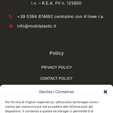
i.v. – R.E.A. PV n. 125850
+39 0384 674692 centralino con 4 linee r.a.
info@mobilplastic.it
Policy
PRIVACY POLICY
CONTACT POLICY
COOKIE POLICY (UE)
Gestisci Consenso
SOCIAL MEDIA POLICY
Per fornire le migliori esperienze, utilizziamo tecnologie come i
cookie per memorizzare e/o accedere alle informazioni del
WHISTLEBLOWING
dispositivo. Il consenso a queste tecnologie ci permetterà di