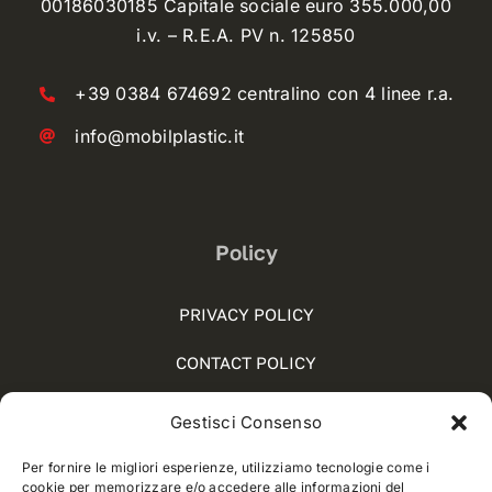
00186030185 Capitale sociale euro 355.000,00
i.v. – R.E.A. PV n. 125850
+39 0384 674692 centralino con 4 linee r.a.
info@mobilplastic.it
Policy
PRIVACY POLICY
CONTACT POLICY
COOKIE POLICY (UE)
Gestisci Consenso
SOCIAL MEDIA POLICY
Per fornire le migliori esperienze, utilizziamo tecnologie come i
cookie per memorizzare e/o accedere alle informazioni del