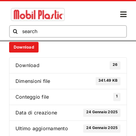
Salta
al
Togg
contenuto
Navi
Cerca
per:
Download
AZIENDA
26
Download
PRODOTTI
341.49 KB
Dimensioni file
HORECA
1
Conteggio file
24 Gennaio 2025
Data di creazione
AREA DOWNLOAD
24 Gennaio 2025
Ultimo aggiornamento
NEWS