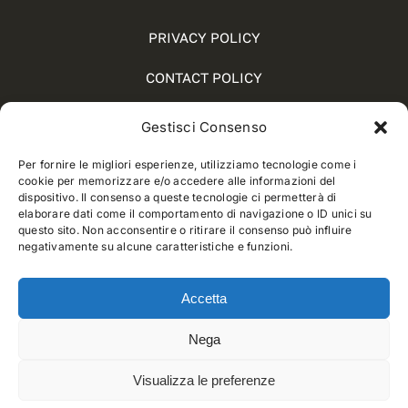
PRIVACY POLICY
CONTACT POLICY
COOKIE POLICY (UE)
Gestisci Consenso
SOCIAL MEDIA POLICY
Per fornire le migliori esperienze, utilizziamo tecnologie come i
cookie per memorizzare e/o accedere alle informazioni del
WHISTLEBLOWING
dispositivo. Il consenso a queste tecnologie ci permetterà di
elaborare dati come il comportamento di navigazione o ID unici su
questo sito. Non acconsentire o ritirare il consenso può influire
negativamente su alcune caratteristiche e funzioni.
© 2012 - 2025 • Developed by
Way Solutions
Accetta
Nega
Visualizza le preferenze