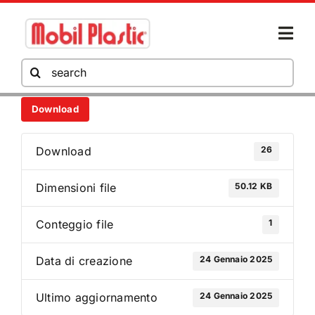
Salta
al
Togg
contenuto
Navi
Cerca
per:
Download
AZIENDA
26
Download
PRODOTTI
50.12 KB
Dimensioni file
HORECA
1
Conteggio file
24 Gennaio 2025
Data di creazione
AREA DOWNLOAD
24 Gennaio 2025
Ultimo aggiornamento
NEWS