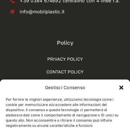
+39 0384 674692 centralino con 4 linee r.a.
info@mobilplastic.it
Policy
PRIVACY POLICY
CONTACT POLICY
COOKIE POLICY (UE)
Gestisci Consenso
SOCIAL MEDIA POLICY
Per fornire le migliori esperienze, utilizziamo tecnologie come i
cookie per memorizzare e/o accedere alle informazioni del
WHISTLEBLOWING
dispositivo. Il consenso a queste tecnologie ci permetterà di
elaborare dati come il comportamento di navigazione o ID unici su
questo sito. Non acconsentire o ritirare il consenso può influire
negativamente su alcune caratteristiche e funzioni.