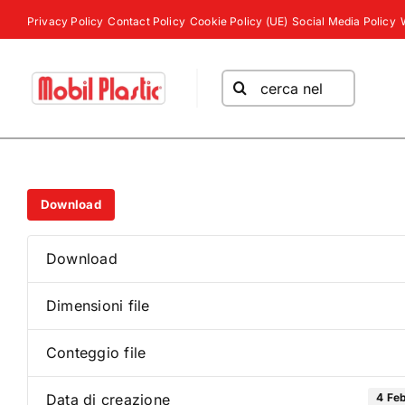
Salta
Privacy Policy
Contact Policy
Cookie Policy (UE)
Social Media Policy
al
contenuto
Cerca
per:
Download
Download
Dimensioni file
Conteggio file
4 Fe
Data di creazione