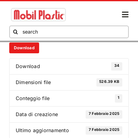
Salta
al
Togg
contenuto
Navi
Cerca
per:
Download
AZIENDA
34
Download
PRODOTTI
526.39 KB
Dimensioni file
HORECA
1
Conteggio file
7 Febbraio 2025
Data di creazione
AREA DOWNLOAD
7 Febbraio 2025
Ultimo aggiornamento
NEWS