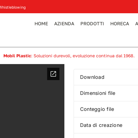
Whistleblowing
HOME
AZIENDA
PRODOTTI
HORECA
Mobil Plastic
: Soluzioni durevoli, evoluzione continua dal 1968.
Download
Dimensioni file
Conteggio file
Data di creazione