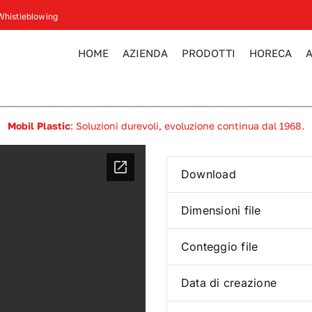
Whistleblowing
HOME
AZIENDA
PRODOTTI
HORECA
Mobil Plastic
: Soluzioni durevoli, evoluzione continua dal 1968.
Download
Dimensioni file
Conteggio file
Data di creazione