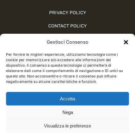
PRIVACY POLICY
CONTACT POLICY
COOKIE POLICY (UE)
Gestisci Consenso
SOCIAL MEDIA POLICY
Per fornire le migliori esperienze, utilizziamo tecnologie come i
cookie per memorizzare e/o accedere alle informazioni del
WHISTLEBLOWING
dispositivo. Il consenso a queste tecnologie ci permetterà di
elaborare dati come il comportamento di navigazione o ID unici su
questo sito. Non acconsentire o ritirare il consenso può influire
negativamente su alcune caratteristiche e funzioni.
© 2012 - 2025 • Developed by
Way Solutions
Accetta
Nega
Visualizza le preferenze