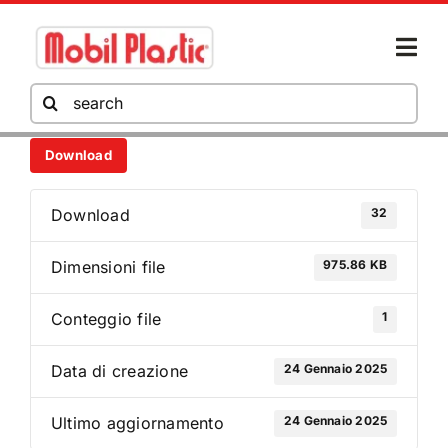
Salta
al
Togg
contenuto
Navi
Cerca
per:
Download
AZIENDA
32
Download
PRODOTTI
975.86 KB
Dimensioni file
HORECA
1
Conteggio file
24 Gennaio 2025
Data di creazione
AREA DOWNLOAD
24 Gennaio 2025
Ultimo aggiornamento
NEWS