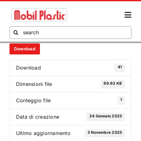
Salta
al
Togg
contenuto
Navi
Cerca
per:
Download
AZIENDA
41
Download
PRODOTTI
69.63 KB
Dimensioni file
HORECA
1
Conteggio file
24 Gennaio 2025
Data di creazione
AREA DOWNLOAD
3 Novembre 2025
Ultimo aggiornamento
NEWS