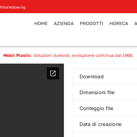
Whistleblowing
HOME
AZIENDA
PRODOTTI
HORECA
Mobil Plastic
: Soluzioni durevoli, evoluzione continua dal 1968.
Download
Dimensioni file
Conteggio file
Data di creazione