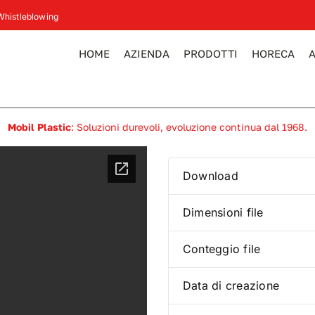
Whistleblowing
HOME
AZIENDA
PRODOTTI
HORECA
Mobil Plastic
: Soluzioni durevoli, evoluzione continua dal 1968.
Download
Dimensioni file
Conteggio file
Data di creazione