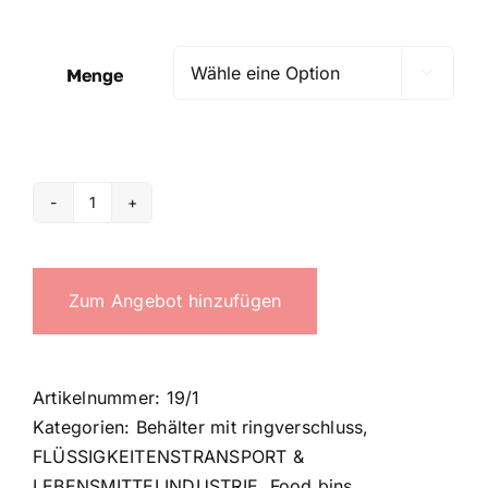
Menge

Industrial
75-
100
Zum Angebot hinzufügen
lt.
bin
trolley
Menge
Artikelnummer:
19/1
Kategorien:
Behälter mit ringverschluss
,
FLÜSSIGKEITENSTRANSPORT &
LEBENSMITTELINDUSTRIE
,
Food bins