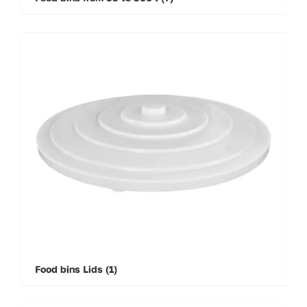
Food bins Lids
(1)