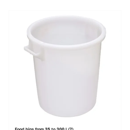
Food bins from 35 to 300 l
(7)