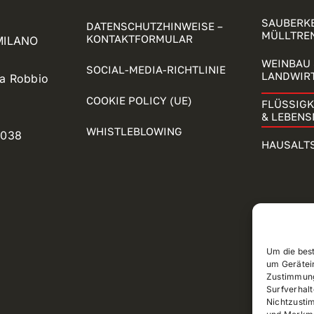
SAUBERKE
DATENSCHUTZHINWEISE –
MÜLLTRE
KONTAKTFORMULAR
 MILANO
WEINBAU 
SOCIAL-MEDIA-RICHTLINIE
LANDWIR
ia Robbio
COOKIE POLICY (UE)
FLÜSSIG
& LEBENS
WHISTLEBLOWING
5038
HAUSALT
Um die bes
um Gerätei
Zustimmung
Surfverhalt
Nichtzusti