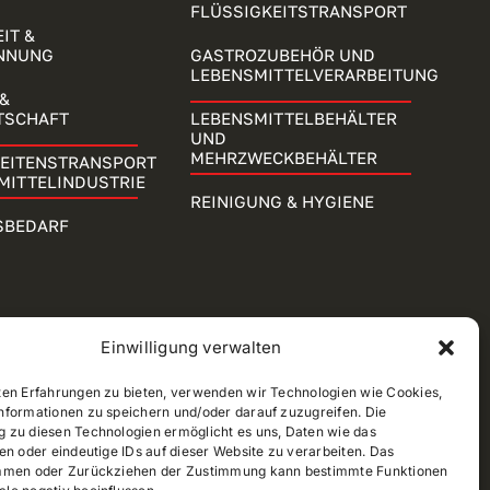
FLÜSSIGKEITSTRANSPORT
IT &
NNUNG
GASTROZUBEHÖR UND
LEBENSMITTELVERARBEITUNG
&
TSCHAFT
LEBENSMITTELBEHÄLTER
UND
MEHRZWECKBEHÄLTER
KEITENSTRANSPORT
MITTELINDUSTRIE
REINIGUNG & HYGIENE
SBEDARF
Einwilligung verwalten
ten Erfahrungen zu bieten, verwenden wir Technologien wie Cookies,
nformationen zu speichern und/oder darauf zuzugreifen. Die
 zu diesen Technologien ermöglicht es uns, Daten wie das
en oder eindeutige IDs auf dieser Website zu verarbeiten. Das
mmen oder Zurückziehen der Zustimmung kann bestimmte Funktionen