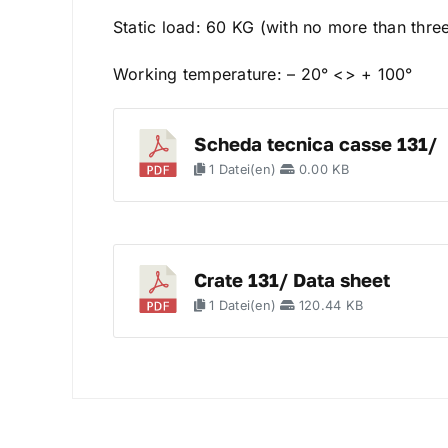
Static load: 60 KG (with no more than thre
Working temperature: – 20° <> + 100°
Scheda tecnica casse 131/
1 Datei(en)
0.00 KB
Crate 131/ Data sheet
1 Datei(en)
120.44 KB