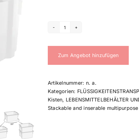
65
Lt
stackable
Zum Angebot hinzufügen
crate
Menge
Artikelnummer:
n. a.
Kategorien:
FLÜSSIGKEITENSTRANSP
Kisten
,
LEBENSMITTELBEHÄLTER U
Stackable and inserable multipurpose