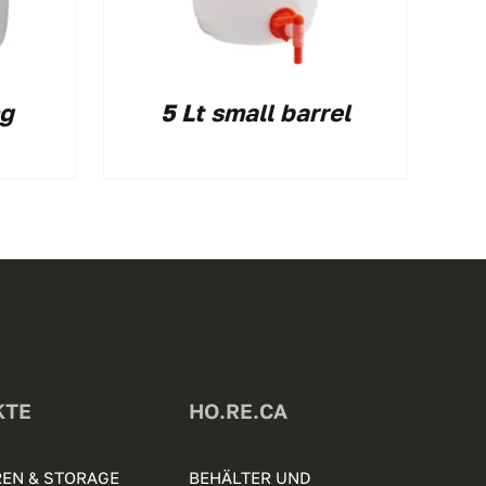
ng
5 Lt small barrel
KTE
HO.RE.CA
EN & STORAGE
BEHÄLTER UND