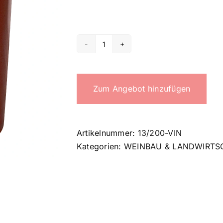
200
Lt
burgundy
Zum Angebot hinzufügen
bin
Menge
Artikelnummer:
13/200-VIN
Kategorien:
WEINBAU & LANDWIRTS