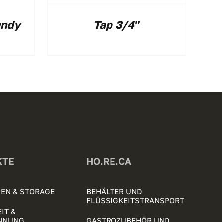
undy
Tap 3/4″
KTE
HO.RE.CA
EN & STORAGE
BEHÄLTER UND
FLÜSSIGKEITSTRANSPORT
IT &
NNUNG
GASTROZUBEHÖR UND