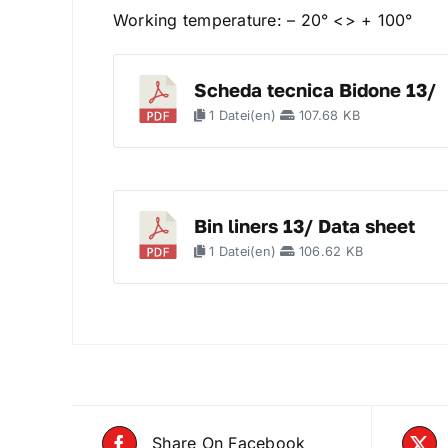
Working temperature: – 20° <> + 100°
Scheda tecnica Bidone 13/
1 Datei(en)
107.68 KB
Bin liners 13/ Data sheet
1 Datei(en)
106.62 KB
Share On Facebook