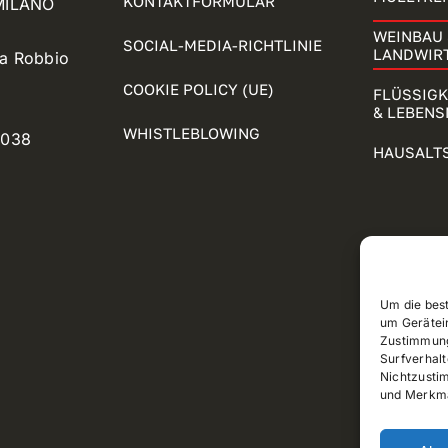
KONTAKTFORMULAR
 MILANO
WEINBAU 
SOCIAL-MEDIA-RICHTLINIE
LANDWIR
ia Robbio
COOKIE POLICY (UE)
FLÜSSIG
& LEBENS
WHISTLEBLOWING
5038
HAUSALT
Um die bes
um Gerätei
Zustimmung
Surfverhalt
Nichtzusti
und Merkma