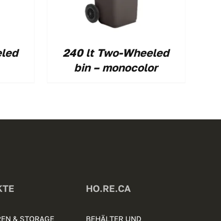
eled
240 lt Two-Wheeled
bin – monocolor
KTE
HO.RE.CA
EN & STORAGE
BEHÄLTER UND