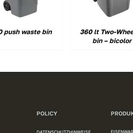
0 push waste bin
360 lt Two-Whe
bin – bicolor
POLICY
PRODU
EISENWAR
DATENSCHUTZHINWEISE