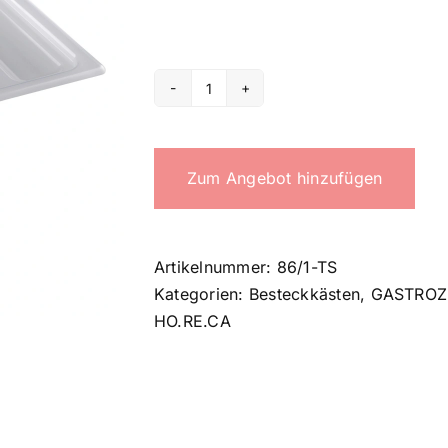
HORECA
cutlery
tray
Zum Angebot hinzufügen
lid
Menge
Artikelnummer:
86/1-TS
Kategorien:
Besteckkästen
,
GASTROZ
HO.RE.CA