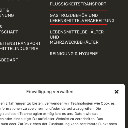
FLÜSSIGKEITSTRANSPORT
IT &
NNUNG
GASTROZUBEHÖR UND
LEBENSMITTELVERARBEITUNG
&
TSCHAFT
LEBENSMITTELBEHÄLTER
UND
MEHRZWECKBEHÄLTER
KEITENSTRANSPORT
MITTELINDUSTRIE
REINIGUNG & HYGIENE
SBEDARF
Einwilligung verwalten
ten Erfahrungen zu bieten, verwenden wir Technologien wie Cookies,
nformationen zu speichern und/oder darauf zuzugreifen. Die
 zu diesen Technologien ermöglicht es uns, Daten wie das
en oder eindeutige IDs auf dieser Website zu verarbeiten. Das
mmen oder Zurückziehen der Zustimmung kann bestimmte Funktionen