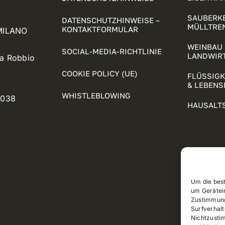
SAUBERKE
DATENSCHUTZHINWEISE –
MÜLLTRE
KONTAKTFORMULAR
 MILANO
WEINBAU 
SOCIAL-MEDIA-RICHTLINIE
LANDWIR
ia Robbio
COOKIE POLICY (UE)
FLÜSSIG
& LEBENS
WHISTLEBLOWING
5038
HAUSALT
Um die bes
um Gerätei
Zustimmung
Surfverhalt
Nichtzusti