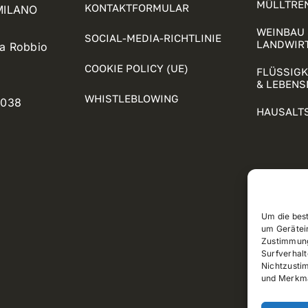
MÜLLTRE
KONTAKTFORMULAR
 MILANO
WEINBAU 
SOCIAL-MEDIA-RICHTLINIE
LANDWIR
ia Robbio
COOKIE POLICY (UE)
FLÜSSIG
& LEBENS
WHISTLEBLOWING
5038
HAUSALT
Um die bes
um Gerätei
Zustimmung
Surfverhalt
Nichtzusti
und Merkma