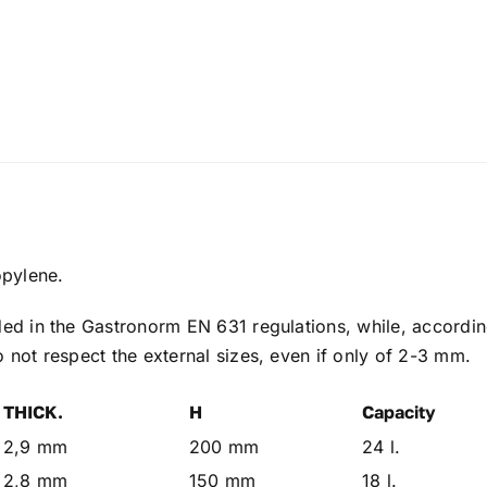
pylene.
ded in the Gastronorm EN 631 regulations, while, according
o not respect the external sizes, even if only of 2-3 mm.
THICK.
H
Capacity
2,9 mm
200 mm
24 l.
2,8 mm
150 mm
18 l.