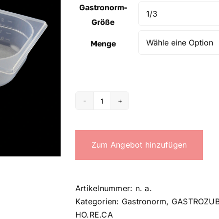
Gastronorm-
Größe
Menge
GASTRONORM
container
Menge
Zum Angebot hinzufügen
Artikelnummer:
n. a.
Kategorien:
Gastronorm
,
GASTROZUB
HO.RE.CA