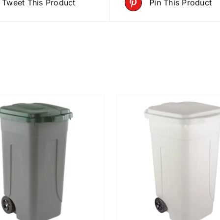
Tweet This Product
Pin This Product