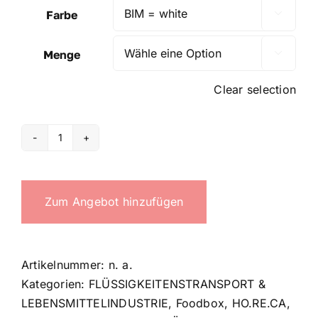
Farbe

Menge

Clear selection
40
Lt
Food
Zum Angebot hinzufügen
box
Menge
Artikelnummer:
n. a.
Kategorien:
FLÜSSIGKEITENSTRANSPORT &
LEBENSMITTELINDUSTRIE
,
Foodbox
,
HO.RE.CA
,