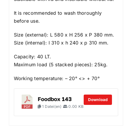
It is recommended to wash thoroughly
before use.
Size (external): L 580 x H 256 x P 380 mm.
Size (internal): l 310 x h 240 x p 310 mm.
Capacity: 40 LT.
Maximum load (5 stacked pieces): 25kg.
Working temperature: – 20° <> + 70°
Foodbox 143
Download
1 Datei(en)
0.00 KB