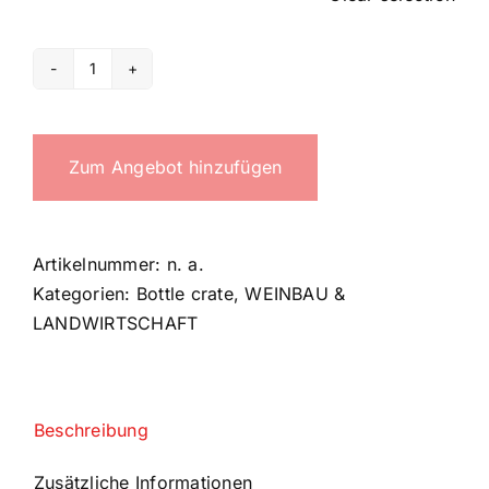
4
bottles
crate
Zum Angebot hinzufügen
Menge
Artikelnummer:
n. a.
Kategorien:
Bottle crate
,
WEINBAU &
LANDWIRTSCHAFT
Beschreibung
Zusätzliche Informationen