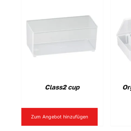
Class2 cup
Or
Zum Angebot hinzufügen