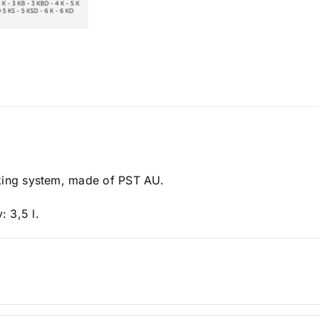
cking system, made of PST AU.
 3,5 l.