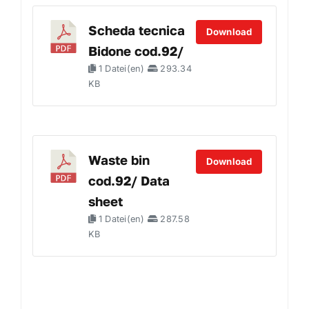
Scheda tecnica
Download
Bidone cod.92/
1 Datei(en)
293.34
KB
Waste bin
Download
cod.92/ Data
sheet
1 Datei(en)
287.58
KB