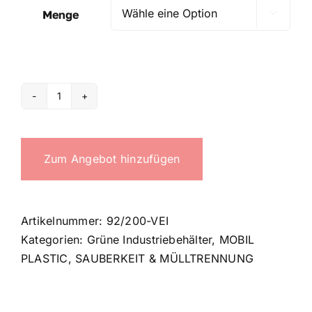
Menge

200
Lt
green
Zum Angebot hinzufügen
bin
Menge
Artikelnummer:
92/200-VEI
Kategorien:
Grüne Industriebehälter
,
MOBIL
PLASTIC
,
SAUBERKEIT & MÜLLTRENNUNG