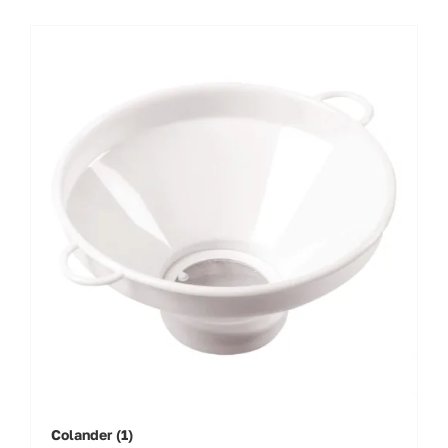
Colander
(1)